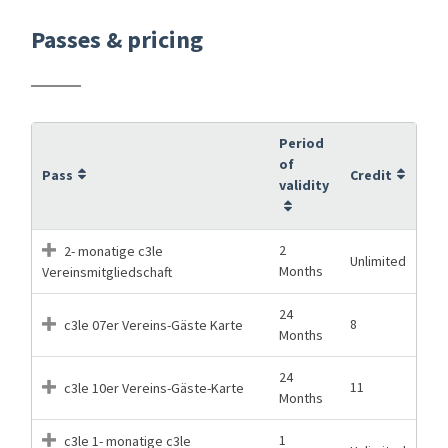
Passes & pricing
Period
of
Pass
Credit
validity
2
2- monatige c3le
Unlimited
Months
Vereinsmitgliedschaft
24
8
c3le 07er Vereins-Gäste Karte
Months
24
11
c3le 10er Vereins-Gäste-Karte
Months
1
c3le 1- monatige c3le