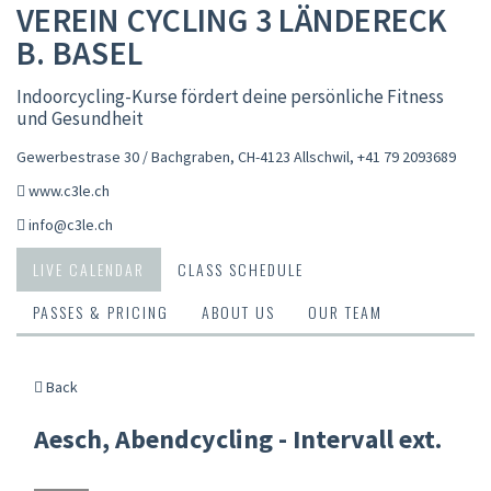
VEREIN CYCLING 3 LÄNDERECK
B. BASEL
Indoorcycling-Kurse fördert deine persönliche Fitness
und Gesundheit
Gewerbestrase 30 / Bachgraben, CH-4123 Allschwil
,
+41 79 2093689
www.c3le.ch
info@c3le.ch
LIVE CALENDAR
CLASS SCHEDULE
PASSES & PRICING
ABOUT US
OUR TEAM
Back
Aesch, Abendcycling - Intervall ext.