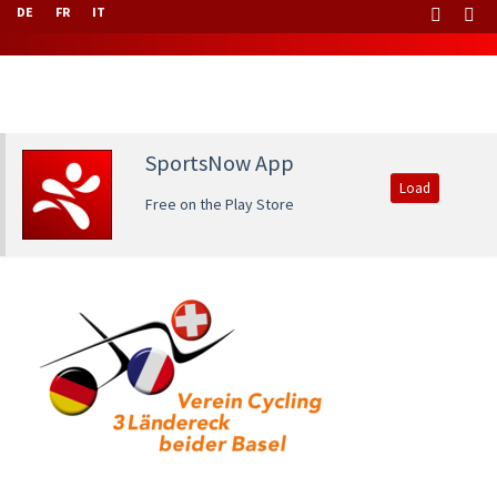
DE
FR
IT
SportsNow App
Load
Free on the Play Store