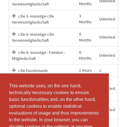
Unlimited
Months
Vereinsmitgliedschaft
3
c3le 3- monatige c3le
Unlimited
Months
Vereinsmitgliedschaft
6
c3le 6- monatige c3le
Unlimited
Months
Vereinsmitgliedschaft
6
c3le 6- monatige - Familien -
Unlimited
Months
Mitgliedschaft
1 Hours
1
c3le Einzelstunde
c3le Jahres "KombiPlus"
12
This website uses, on the one hand,
This website uses, on the one hand,
Unlimited
Mitgliedschaft c3le und Van der
Months
technically necessary cookies to ensure
technically necessary cookies to ensure
Merwe Center
basic functionalities and, on the other hand,
basic functionalities and, on the other hand,
optional cookies to enable statistical
optional cookies to enable statistical
12
c3le Jahres
Unlimited
Months
Vereinsmitgliedschaft
evaluations of usage and thus improvements
evaluations of usage and thus improvements
to the website. In your browser, you can
to the website. In your browser, you can
2 Hours
1
c3le Probetraining
disable cookies in the settings at any time.
disable cookies in the settings at any time.