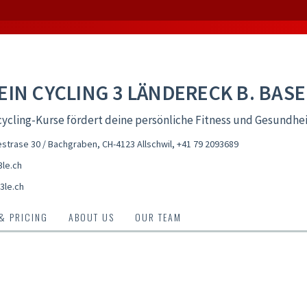
EIN CYCLING 3 LÄNDERECK B. BASE
ycling-Kurse fördert deine persönliche Fitness und Gesundhe
trase 30 / Bachgraben, CH-4123 Allschwil
,
+41 79 2093689
le.ch
3le.ch
 & PRICING
ABOUT US
OUR TEAM