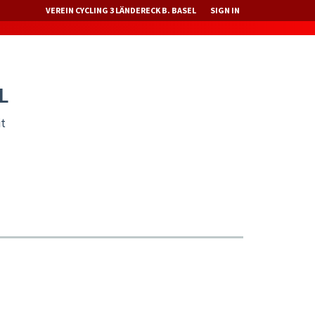
VEREIN CYCLING 3 LÄNDERECK B. BASEL
SIGN IN
L
it