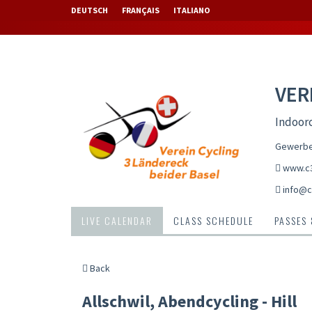
DEUTSCH
FRANÇAIS
ITALIANO
VER
Indoorc
Gewerbes
www.c3
info@c
LIVE CALENDAR
CLASS SCHEDULE
PASSES
Back
Allschwil, Abendcycling - Hill