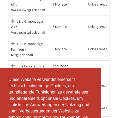
3 Monate
Unbegrenzt
c3le
Vereinsmitgliedschaft
c3le 6- monatige
6 Monate
Unbegrenzt
c3le
Vereinsmitgliedschaft
c3le 6- monatige -
6 Monate
Unbegrenzt
Familien -
Mitgliedschaft
1 Stunden
1
c3le Einzelstunde
c3le Jahres
Diese Website verwendet einerseits
Diese Website verwendet einerseits
"KombiPlus"
12 Monate
Unbegrenzt
technisch notwendige Cookies, um
technisch notwendige Cookies, um
Mitgliedschaft c3le und
grundlegende Funktionen zu gewährleisten,
grundlegende Funktionen zu gewährleisten,
Van der Merwe Center
und andererseits optionale Cookies, um
und andererseits optionale Cookies, um
statistische Auswertungen der Nutzung und
statistische Auswertungen der Nutzung und
c3le Jahres
12 Monate
Unbegrenzt
Vereinsmitgliedschaft
somit Verbesserungen der Website zu
somit Verbesserungen der Website zu
ermöglichen. In Ihrem Browser können Sie
ermöglichen. In Ihrem Browser können Sie