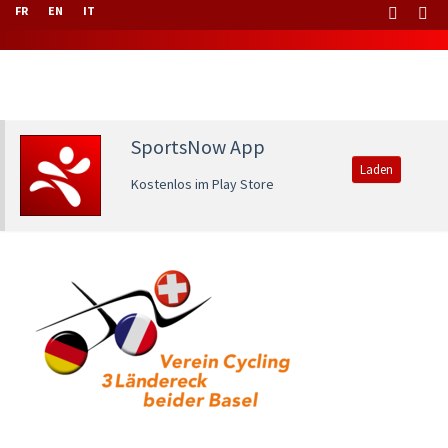
FR
EN
IT
SportsNow App
Laden
Kostenlos im Play Store