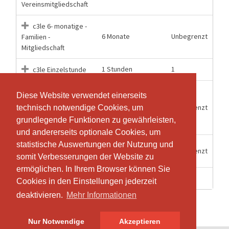
Vereinsmitgliedschaft
c3le 6- monatige -
6 Monate
Unbegrenzt
Familien -
Mitgliedschaft
1 Stunden
1
c3le Einzelstunde
c3le Jahres
Diese Website verwendet einerseits
Diese Website verwendet einerseits
"KombiPlus"
12 Monate
Unbegrenzt
technisch notwendige Cookies, um
technisch notwendige Cookies, um
Mitgliedschaft c3le und
grundlegende Funktionen zu gewährleisten,
grundlegende Funktionen zu gewährleisten,
Van der Merwe Center
und andererseits optionale Cookies, um
und andererseits optionale Cookies, um
statistische Auswertungen der Nutzung und
statistische Auswertungen der Nutzung und
c3le Jahres
12 Monate
Unbegrenzt
Vereinsmitgliedschaft
somit Verbesserungen der Website zu
somit Verbesserungen der Website zu
ermöglichen. In Ihrem Browser können Sie
ermöglichen. In Ihrem Browser können Sie
2 Stunden
1
c3le Probetraining
Cookies in den Einstellungen jederzeit
Cookies in den Einstellungen jederzeit
deaktivieren.
deaktivieren.
Mehr Informationen
Mehr Informationen
Nur Notwendige
Nur Notwendige
Akzeptieren
Akzeptieren