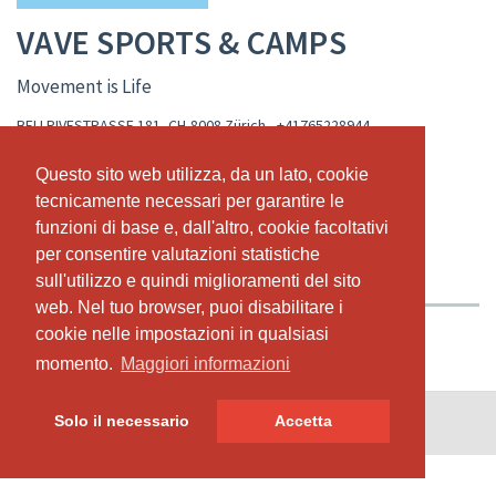
VAVE SPORTS & CAMPS
Movement is Life
BELLRIVESTRASSE 181, CH-8008 Zürich
,
+41765228944
www.vavesports.com
Questo sito web utilizza, da un lato, cookie
Questo sito web utilizza, da un lato, cookie
valeria@vavesports.ch
tecnicamente necessari per garantire le
tecnicamente necessari per garantire le
funzioni di base e, dall'altro, cookie facoltativi
funzioni di base e, dall'altro, cookie facoltativi
ABBONAMENTI & PREZZI
CHI SIAMO
per consentire valutazioni statistiche
per consentire valutazioni statistiche
IL NOSTRO TEAM
sull'utilizzo e quindi miglioramenti del sito
sull'utilizzo e quindi miglioramenti del sito
web. Nel tuo browser, puoi disabilitare i
web. Nel tuo browser, puoi disabilitare i
cookie nelle impostazioni in qualsiasi
cookie nelle impostazioni in qualsiasi
momento.
momento.
Maggiori informazioni
Maggiori informazioni
© SportsNow® 2026. Il software svizzero per il tuo studio.
Solo il necessario
Solo il necessario
Accetta
Accetta