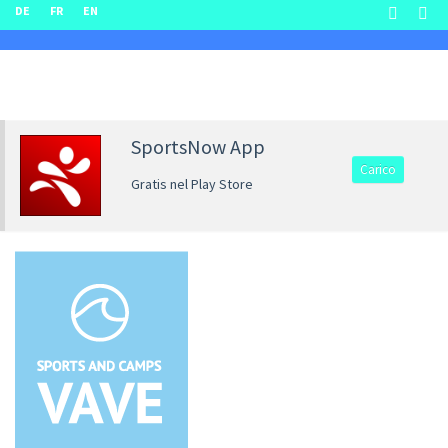
DE
FR
EN
SportsNow App
Carico
Gratis nel Play Store