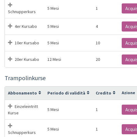
5 Mesi
1
Acqui
Schnupperkurs
4er Kursabo
5 Mesi
4
Acqui
10er Kursabo
5 Mesi
10
Acqui
20er Kursabo
12 Mesi
20
Acqui
Trampolinkurse
Azione
Abbonamento
Periodo di validità
Credito
Einzeleintritt
5 Mesi
1
Acqui
Kurse
5 Mesi
1
Acqui
Schnupperkurs