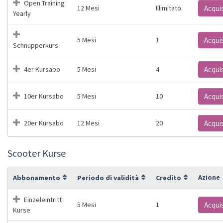
Open Training
12 Mesi
Illimitato
Acqui
Yearly
5 Mesi
1
Acqui
Schnupperkurs
4er Kursabo
5 Mesi
4
Acqui
10er Kursabo
5 Mesi
10
Acqui
20er Kursabo
12 Mesi
20
Acqui
Scooter Kurse
Azione
Abbonamento
Periodo di validità
Credito
Einzeleintritt
5 Mesi
1
Acqui
Kurse