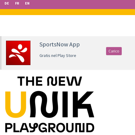
DE
FR
EN
SportsNow App
Carico
Gratis nel Play Store