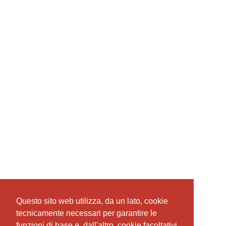
Questo sito web utilizza, da un lato, cookie
Questo sito web utilizza, da un lato, cookie
tecnicamente necessari per garantire le
tecnicamente necessari per garantire le
funzioni di base e, dall'altro, cookie facoltativi
funzioni di base e, dall'altro, cookie facoltativi