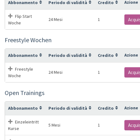
Azione
Abbonamento
Periodo di validità
Credito
Flip Start
24 Mesi
1
Acqui
Woche
Freestyle Wochen
Azione
Abbonamento
Periodo di validità
Credito
Freestyle
24 Mesi
1
Acqui
Woche
Open Trainings
Azione
Abbonamento
Periodo di validità
Credito
Einzeleintritt
5 Mesi
1
Acqui
Kurse