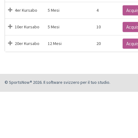
4er Kursabo
5 Mesi
4
Acqui
10er Kursabo
5 Mesi
10
Acqui
20er Kursabo
12 Mesi
20
Acqui
© SportsNow® 2026. Il software svizzero per il tuo studio.