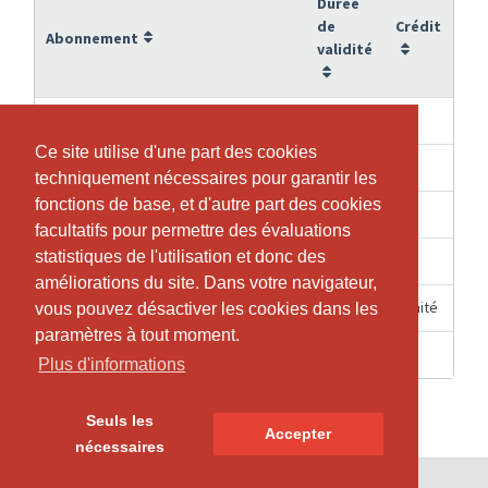
Durée
de
Crédit
Abonnement
validité
5 Mois
10
10er Kursabo
Ce site utilise d'une part des cookies
Ce site utilise d'une part des cookies
12 Mois
20
20er Kursabo
techniquement nécessaires pour garantir les
techniquement nécessaires pour garantir les
fonctions de base, et d'autre part des cookies
fonctions de base, et d'autre part des cookies
5 Mois
4
4er Kursabo
facultatifs pour permettre des évaluations
facultatifs pour permettre des évaluations
statistiques de l'utilisation et donc des
statistiques de l'utilisation et donc des
5 Mois
1
Einzeleintritt Kurse
améliorations du site. Dans votre navigateur,
améliorations du site. Dans votre navigateur,
12 Mois
Illimité
Open Training Yearly
vous pouvez désactiver les cookies dans les
vous pouvez désactiver les cookies dans les
paramètres à tout moment.
paramètres à tout moment.
5 Mois
1
Schnupperkurs
Plus d'informations
Plus d'informations
Seuls les
Seuls les
Accepter
Accepter
nécessaires
nécessaires
© SportsNow® 2026. Le logiciel suisse pour ton studio.