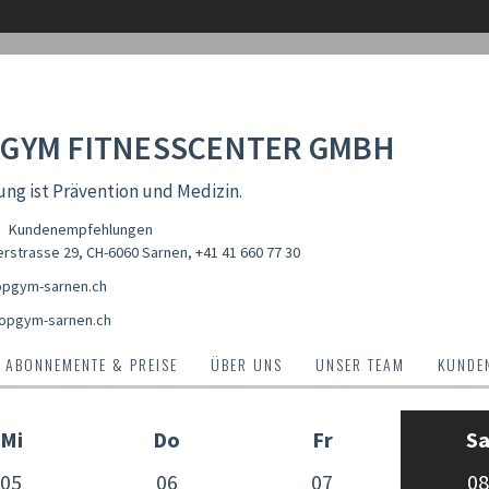
GYM FITNESSCENTER GMBH
g ist Prävention und Medizin.
Kundenempfehlungen
erstrasse 29, CH-6060 Sarnen
,
+41 41 660 77 30
pgym-sarnen.ch
opgym-sarnen.ch
ABONNEMENTE & PREISE
ÜBER UNS
UNSER TEAM
KUNDE
Mi
Do
Fr
S
05
06
07
08