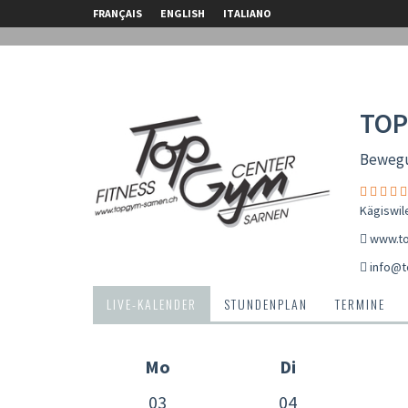
FRANÇAIS
ENGLISH
ITALIANO
TOP
Bewegun
Kägiswil
www.to
info@t
LIVE-KALENDER
STUNDENPLAN
TERMINE
Mo
Di
03
04