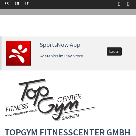
FR
EN
IT
SportsNow App
Laden
Kostenlos im Play Store
TOPGYM FITNESSCENTER GMBH