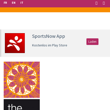
FR
EN
IT
SportsNow App
Laden
Kostenlos im Play Store