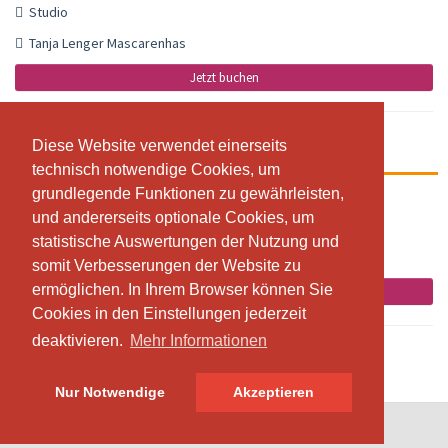
Studio
Tanja Lenger Mascarenhas
Jetzt buchen
Diese Website verwendet einerseits
Diese Website verwendet einerseits
Alle Level Abend
technisch notwendige Cookies, um
technisch notwendige Cookies, um
grundlegende Funktionen zu gewährleisten,
grundlegende Funktionen zu gewährleisten,
17:30 - 18:45
und andererseits optionale Cookies, um
und andererseits optionale Cookies, um
Studio
statistische Auswertungen der Nutzung und
statistische Auswertungen der Nutzung und
Joey Mascarenhas
somit Verbesserungen der Website zu
somit Verbesserungen der Website zu
ermöglichen. In Ihrem Browser können Sie
ermöglichen. In Ihrem Browser können Sie
Jetzt buchen
Cookies in den Einstellungen jederzeit
Cookies in den Einstellungen jederzeit
deaktivieren.
deaktivieren.
Mehr Informationen
Mehr Informationen
Nur Notwendige
Nur Notwendige
Akzeptieren
Akzeptieren
© SportsNow® 2026. Die Schweizer Software für dein Studio.