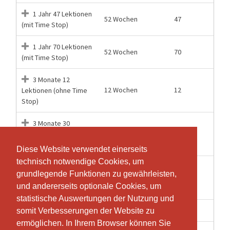
1 Jahr 47 Lektionen
52 Wochen
47
(mit Time Stop)
1 Jahr 70 Lektionen
52 Wochen
70
(mit Time Stop)
3 Monate 12
12 Wochen
12
Lektionen (ohne Time
Stop)
3 Monate 30
12 Wochen
30
Lektionen (ohne Time
Stop)
Diese Website verwendet einerseits
Diese Website verwendet einerseits
technisch notwendige Cookies, um
technisch notwendige Cookies, um
4 Monate 10
grundlegende Funktionen zu gewährleisten,
grundlegende Funktionen zu gewährleisten,
4 Monate
10
Lektionen (ohne Time
und andererseits optionale Cookies, um
und andererseits optionale Cookies, um
Stop)
statistische Auswertungen der Nutzung und
statistische Auswertungen der Nutzung und
1 Wochen
1
Einzeleintritt
somit Verbesserungen der Website zu
somit Verbesserungen der Website zu
ermöglichen. In Ihrem Browser können Sie
ermöglichen. In Ihrem Browser können Sie