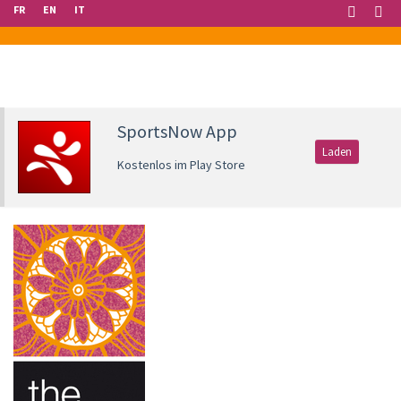
FR
EN
IT
SportsNow App
Laden
Kostenlos im Play Store