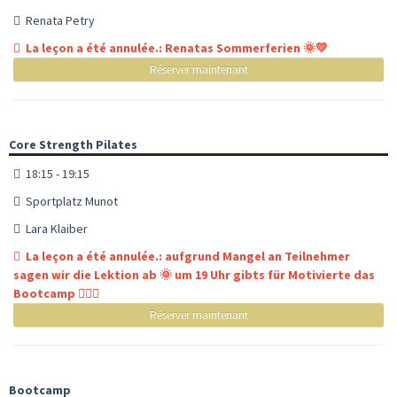
Renata Petry
La leçon a été annulée.: Renatas Sommerferien 🌞💛
Réserver maintenant
Core Strength Pilates
18:15 - 19:15
Sportplatz Munot
Lara Klaiber
La leçon a été annulée.: aufgrund Mangel an Teilnehmer
sagen wir die Lektion ab 🌞 um 19 Uhr gibts für Motivierte das
Bootcamp 🏋🏼‍♀️
Réserver maintenant
Bootcamp