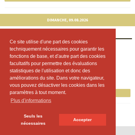
DIMANCHE, 09.08.2026
Vinyasa Yoga
Ce site utilise d'une part des cookies
Ce site utilise d'une part des cookies
08:30 - 09:30
techniquement nécessaires pour garantir les
techniquement nécessaires pour garantir les
Paradiesli Schlatt
fonctions de base, et d'autre part des cookies
fonctions de base, et d'autre part des cookies
facultatifs pour permettre des évaluations
facultatifs pour permettre des évaluations
Fabienne Brunner
statistiques de l'utilisation et donc des
statistiques de l'utilisation et donc des
bitte eigene Matte mitbringen
améliorations du site. Dans votre navigateur,
améliorations du site. Dans votre navigateur,
Places libres : 9
vous pouvez désactiver les cookies dans les
vous pouvez désactiver les cookies dans les
paramètres à tout moment.
paramètres à tout moment.
Réserver maintenant
Plus d'informations
Plus d'informations
Seuls les
Seuls les
Accepter
Accepter
nécessaires
nécessaires
© SportsNow® 2026. Le logiciel suisse pour ton studio.