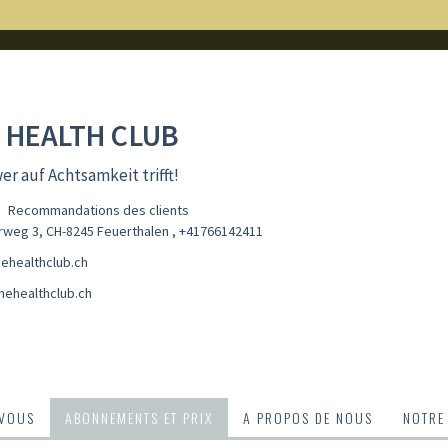
 HEALTH CLUB
r auf Achtsamkeit trifft!
Recommandations des clients
erweg 3, CH-8245 Feuerthalen
,
+41766142411
ehealthclub.ch
hehealthclub.ch
-VOUS
ABONNEMENTS ET PRIX
A PROPOS DE NOUS
NOTRE