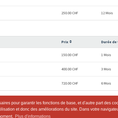
250.00 CHF
12 Mois
Prix
Durée de 
150.00 CHF
1 Mois
400.00 CHF
3 Mois
720.00 CHF
6 Mois
ires pour garantir les fonctions de base, et d'autre part des co
ires pour garantir les fonctions de base, et d'autre part des co
utilisation et donc des améliorations du site. Dans votre navigate
utilisation et donc des améliorations du site. Dans votre navigate
 moment.
 moment.
Plus d'informations
Plus d'informations