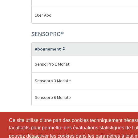
10er Abo
SENSOPRO®
Abonnement
Senso Pro 1 Monat
Sensopro 3 Monate
Sensopro 6 Monate
Ce site utilise d'une part des cookies techniquement nécessa
Ce site utilise d'une part des cookies techniquement nécessa
facultatifs pour permettre des évaluations statistiques de l'
facultatifs pour permettre des évaluations statistiques de l'
© SportsNow® 2026. Le logiciel suisse pour ton studio.
pouvez désactiver les cookies dans les paramètres à tout
pouvez désactiver les cookies dans les paramètres à tout