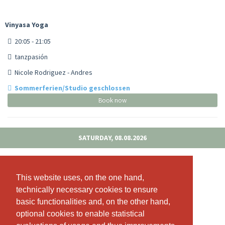
Vinyasa Yoga
20:05 - 21:05
tanzpasión
Nicole Rodriguez - Andres
Sommerferien/Studio geschlossen
Book now
SATURDAY, 08.08.2026
Functional Training
This website uses, on the one hand,
This website uses, on the one hand,
09:00 - 10:00
technically necessary cookies to ensure
technically necessary cookies to ensure
tanzpasión
basic functionalities and, on the other hand,
basic functionalities and, on the other hand,
Ray Rodriguez
optional cookies to enable statistical
optional cookies to enable statistical