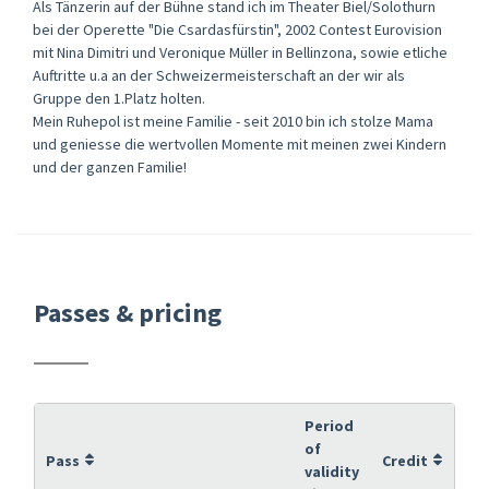
Als Tänzerin auf der Bühne stand ich im Theater Biel/Solothurn
bei der Operette "Die Csardasfürstin", 2002 Contest Eurovision
mit Nina Dimitri und Veronique Müller in Bellinzona, sowie etliche
Auftritte u.a an der Schweizermeisterschaft an der wir als
Gruppe den 1.Platz holten.
Mein Ruhepol ist meine Familie - seit 2010 bin ich stolze Mama
und geniesse die wertvollen Momente mit meinen zwei Kindern
und der ganzen Familie!
Passes & pricing
Period
of
Pass
Credit
validity