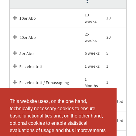
13
10
10er Abo
weeks
25
20
20er Abo
weeks
6 weeks
5
5er Abo
1 weeks
1
Einzeleintritt
1
1
Einzeleintritt / Ermässigung
Months
6
Unlimited
This website uses, on the one hand,
This website uses, on the one hand,
Halbjahresabo
Months
technically necessary cookies to ensure
technically necessary cookies to ensure
basic functionalities and, on the other hand,
basic functionalities and, on the other hand,
12
Unlimited
Jahresabo
optional cookies to enable statistical
optional cookies to enable statistical
Months
evaluations of usage and thus improvements
evaluations of usage and thus improvements