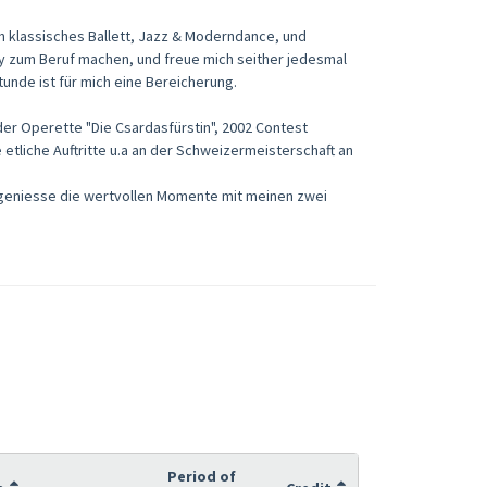
ch klassisches Ballett, Jazz & Moderndance, und
by zum Beruf machen, und freue mich seither jedesmal
tunde ist für mich eine Bereicherung.
 der Operette "Die Csardasfürstin", 2002 Contest
e etliche Auftritte u.a an der Schweizermeisterschaft an
nd geniesse die wertvollen Momente mit meinen zwei
Period of