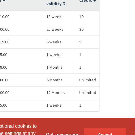
e
Credit
validity
10.00
13 weeks
10
00.00
25 weeks
20
15.00
6 weeks
5
5.00
1 weeks
1
8.00
1 Months
1
00.00
6 Months
Unlimited
00.00
12 Months
Unlimited
5.00
1 weeks
1
ptional cookies to
ptional cookies to
e settings at any
e settings at any
Only necessary
Only necessary
Accept
Accept