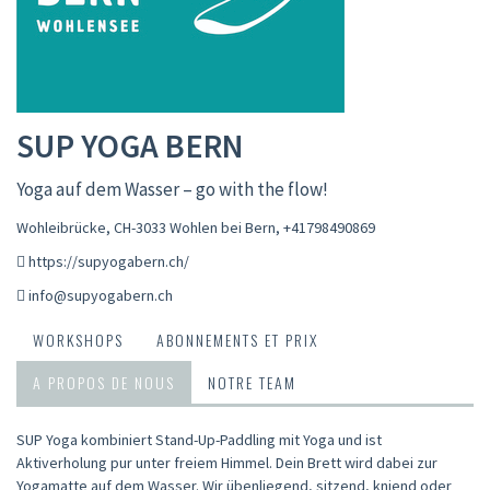
SUP YOGA BERN
Yoga auf dem Wasser – go with the flow!
Wohleibrücke, CH-3033 Wohlen bei Bern
,
+41798490869
https://supyogabern.ch/
info@supyogabern.ch
WORKSHOPS
ABONNEMENTS ET PRIX
A PROPOS DE NOUS
NOTRE TEAM
SUP Yoga kombiniert Stand-Up-Paddling mit Yoga und ist
Aktiverholung pur unter freiem Himmel. Dein Brett wird dabei zur
Yogamatte auf dem Wasser. Wir übenliegend, sitzend, kniend oder