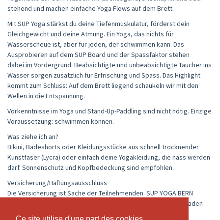
stehend und machen einfache Yoga Flows auf dem Brett.
Mit SUP Yoga stärkst du deine Tiefenmuskulatur, förderst dein
Gleichgewicht und deine Atmung. Ein Yoga, das nichts für
Wasserscheue ist, aber fur jeden, der schwimmen kann. Das
Ausprobieren auf dem SUP Board und der Spassfaktor stehen
dabei im Vordergrund. Beabsichtigte und unbeabsichtigte Taucher ins
Wasser sorgen zusätzlich fur Erfrischung und Spass. Das Highlight
kommt zum Schluss: Auf dem Brett liegend schaukeln wir mit den
Wellen in die Entspannung.
Vorkenntnisse im Yoga und Stand-Up-Paddling sind nicht nötig. Einzige
Voraussetzung: schwimmen können.
Was ziehe ich an?
Bikini, Badeshorts oder Kleidungsstücke aus schnell trocknender
Kunstfaser (Lycra) oder einfach deine Yogakleidung, die nass werden
darf. Sonnenschutz und Kopfbedeckung sind empfohlen.
Versicherung/Haftungsausschluss
Die Versicherung ist Sache der Teilnehmenden. SUP YOGA BERN
Wohlensee übernimmt keine Haftung für Unfälle oder Sachschäden
(z. B. Diebstahl oder Verlust persönlicher Gegenstände).
Ce site utilise d'une part des cookies
Ce site utilise d'une part des cookies