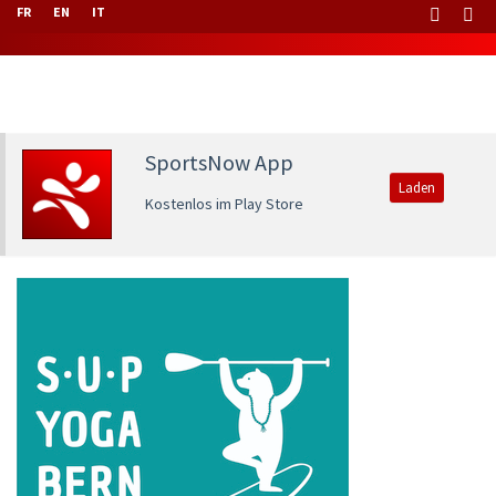
FR
EN
IT
SportsNow App
Laden
Kostenlos im Play Store