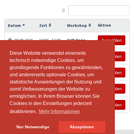
Aktion
Datum
Zeit
Workshop
09.08.2026
10:00 - 12:00
SUP Yoga
Auswählen
Diese Website verwendet einerseits
Diese Website verwendet einerseits
14.08.2026
18:00 - 20:00
SUP Yoga
Auswählen
technisch notwendige Cookies, um
technisch notwendige Cookies, um
grundlegende Funktionen zu gewährleisten,
grundlegende Funktionen zu gewährleisten,
15.08.2026
10:00 - 12:00
SUP Yoga
Auswählen
und andererseits optionale Cookies, um
und andererseits optionale Cookies, um
statistische Auswertungen der Nutzung und
statistische Auswertungen der Nutzung und
22.08.2026
10:00 - 12:00
SUP Yoga
Auswählen
somit Verbesserungen der Website zu
somit Verbesserungen der Website zu
ermöglichen. In Ihrem Browser können Sie
ermöglichen. In Ihrem Browser können Sie
Cookies in den Einstellungen jederzeit
Cookies in den Einstellungen jederzeit
28.08.2026
18:00 - 20:00
SUP YOga
Auswählen
deaktivieren.
deaktivieren.
Mehr Informationen
Mehr Informationen
Nur Notwendige
Nur Notwendige
Akzeptieren
Akzeptieren