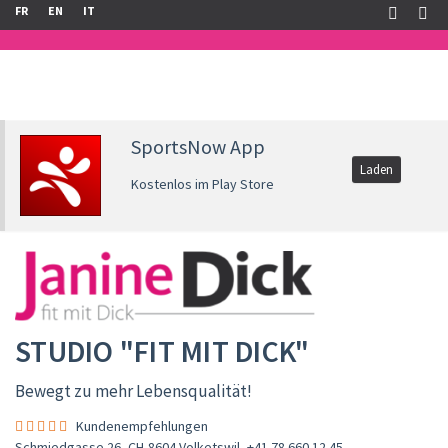
FR
EN
IT
SportsNow App
Laden
Kostenlos im Play Store
STUDIO "FIT MIT DICK"
Bewegt zu mehr Lebensqualität!
Kundenempfehlungen
Schmiedgasse 26, CH-8604 Volketswil
,
+41 78 660 12 45