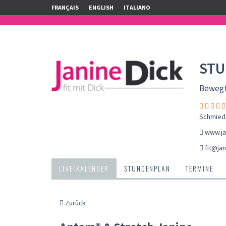
FRANÇAIS
ENGLISH
ITALIANO
STU
Bewegt
Schmiedg
www.ja
fit@jan
LIVE-KALENDER
STUNDENPLAN
TERMINE
Zurück