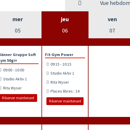
Vue hebdom
mer
jeu
ven
05
06
07
änner Gruppe Soft
Fit-Gym Power
ym 50gi+
09:15 - 10:15
09:00 - 10:00
Studio Aktiv 1
Studio Aktiv 1
Rita Wyser
Rita Wyser
Places libres : 14
Réserver maintenant
Réserver maintenant