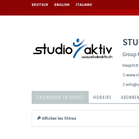
DEUTSCH
ENGLISH
ITALIANO
STU
Group F
Hauptstr
www.st
info@s
CALENDRIER EN DIRECT
HORAIRE
ABONNEM
🔎 Afficher les filtres