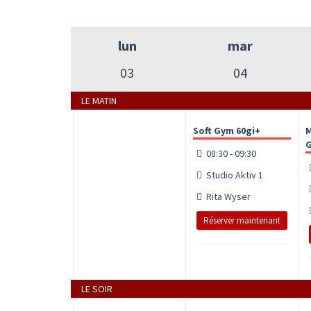
lun
mar
03
04
LE MATIN
Soft Gym 60gi+
M
G
08:30 - 09:30
Studio Aktiv 1
Rita Wyser
Réserver maintenant
LE SOIR