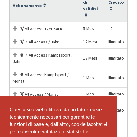
di
Credito
Abbonamento
validità
5 Mesi
12
🏋️ All Access 12er Karte
12 Mesi
Illimitato
🏋️ ⭐ All Access / Jahr
🥊 ⭐ All Access Kampfsport /
12 Mesi
Illimitato
Jahr
🥊 All Access Kampfsport /
1 Mesi
Illimitato
Monat
1 Mesi
Illimitato
🏋️ All Access / Monat
1
Questo sito web utilizza, da un lato, cookie
Questo sito web utilizza, da un lato, cookie
Illimitato
🏋️ All Access / Woche
Settimane
tecnicamente necessari per garantire le
tecnicamente necessari per garantire le
funzioni di base e, dall'altro, cookie facoltativi
funzioni di base e, dall'altro, cookie facoltativi
1
1
🎟️ DropIn
per consentire valutazioni statistiche
per consentire valutazioni statistiche
Settimane