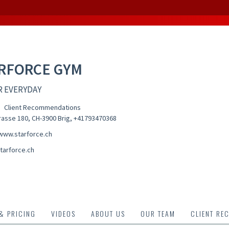
RFORCE GYM
R EVERYDAY
Client Recommendations
rasse 180, CH-3900 Brig
,
+41793470368
/www.starforce.ch
tarforce.ch
 & PRICING
VIDEOS
ABOUT US
OUR TEAM
CLIENT RE