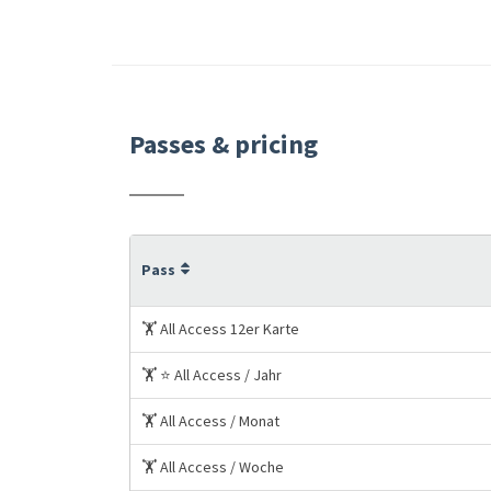
Passes & pricing
Pass
🏋️ All Access 12er Karte
🏋️ ⭐ All Access / Jahr
🏋️ All Access / Monat
🏋️ All Access / Woche