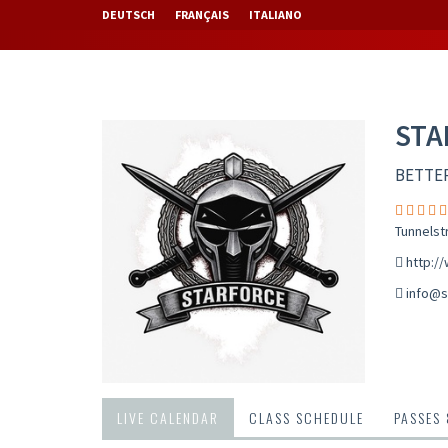
DEUTSCH
FRANÇAIS
ITALIANO
STA
BETTE
Tunnelst
http:/
info@s
LIVE CALENDAR
CLASS SCHEDULE
PASSES