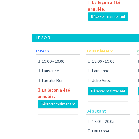
La leçon a été
annulée.
Réserver maintenant
LE SOIR
Inter 2
Tous niveaux
Y
19:00 - 20:00
18:00 - 19:00
Lausanne
Lausanne
Laetitia Bon
Julie Anex
La leçon a été
Réserver maintenant
annulée.
Réserver maintenant
Débutant
T
19:05 - 20:05
Lausanne