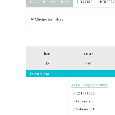
CALENDRIER EN DIRECT
HORAIRE
RENDEZ
🔎 Afficher les filtres
lun
mar
03
04
L'APRÈS-MIDI
Yoga - Vinyasa Krama
12:15 - 13:15
Lausanne
Sabrina Nick