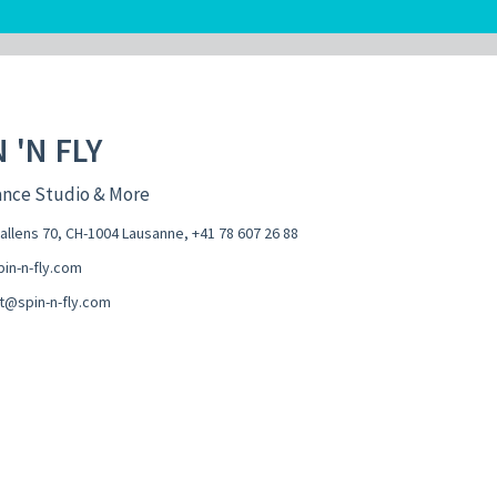
 'N FLY
ance Studio & More
hallens 70, CH-1004 Lausanne
,
+41 78 607 26 88
in-n-fly.com
t@spin-n-fly.com