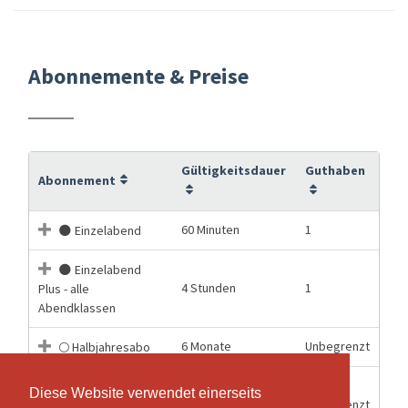
Abonnemente & Preise
Gültigkeitsdauer
Guthaben
Abonnement
60 Minuten
1
🌑 Einzelabend
🌑 Einzelabend
4 Stunden
1
Plus - alle
Abendklassen
6 Monate
Unbegrenzt
🌕 Halbjahresabo
🌕 Halbjahresabo
Diese Website verwendet einerseits
Diese Website verwendet einerseits
6 Monate
Unbegrenzt
Plus - alle