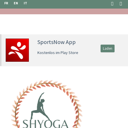
FR
EN
IT
SportsNow App
Laden
Kostenlos im Play Store