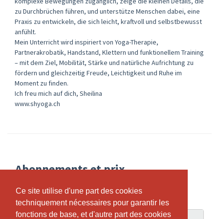
komplexe Bewegungen zugänglich, zeige die kleinen Details, die
zu Durchbrüchen führen, und unterstütze Menschen dabei, eine
Praxis zu entwickeln, die sich leicht, kraftvoll und selbstbewusst
anfühlt.
Mein Unterricht wird inspiriert von Yoga-Therapie,
Partnerakrobatik, Handstand, Klettern und funktionellem Training
– mit dem Ziel, Mobilität, Stärke und natürliche Aufrichtung zu
fördern und gleichzeitig Freude, Leichtigkeit und Ruhe im
Moment zu finden.
Ich freu mich auf dich, Sheilina
www.shyoga.ch
Abonnements et prix
Ce site utilise d'une part des cookies
Ce site utilise d'une part des cookies
techniquement nécessaires pour garantir les
techniquement nécessaires pour garantir les
fonctions de base, et d'autre part des cookies
fonctions de base, et d'autre part des cookies