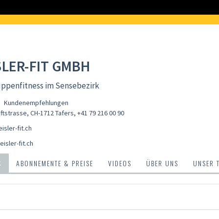
SLER-FIT GMBH
uppenfitness im Sensebezirk
Kundenempfehlungen
ftstrasse, CH-1712 Tafers
,
+41 79 216 00 90
sler-fit.ch
isler-fit.ch
S
ABONNEMENTE & PREISE
VIDEOS
ÜBER UNS
UNSER 