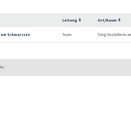
Leitung
Ort/Raum
 am Schwarzsee
Team
Steg Hostellerie 
io.