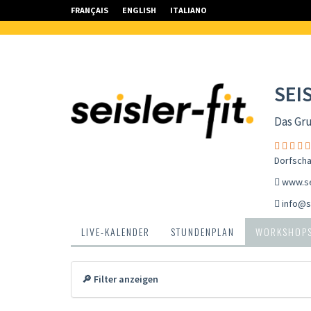
FRANÇAIS
ENGLISH
ITALIANO
SEI
Das Gr
Dorfscha
www.sei
info@se
LIVE-KALENDER
STUNDENPLAN
WORKSHOP
🔎 Filter anzeigen