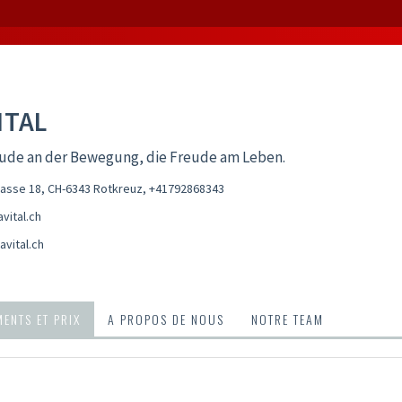
ITAL
eude an der Bewegung, die Freude am Leben.
asse 18, CH-6343 Rotkreuz
,
+41792868343
vital.ch
vital.ch
ENTS ET PRIX
A PROPOS DE NOUS
NOTRE TEAM