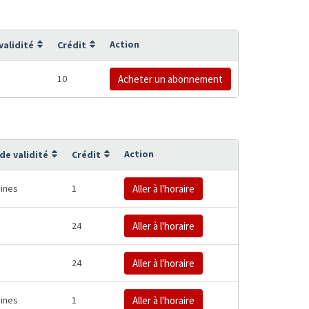
Action
validité
Crédit
10
Acheter un abonnement
Action
de validité
Crédit
ines
1
Aller à l'horaire
24
Aller à l'horaire
24
Aller à l'horaire
ines
1
Aller à l'horaire