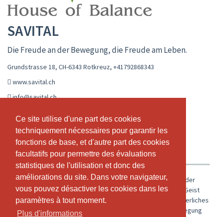
SAVITAL
Die Freude an der Bewegung, die Freude am Leben.
Grundstrasse 18, CH-6343 Rotkreuz
,
+41792868343
www.savital.ch
info@savital.ch
CALENDRIER EN DIRECT
HORAIRE
Ce site utilise d'une part des cookies
Ce site utilise d'une part des cookies
techniquement nécessaires pour garantir les
techniquement nécessaires pour garantir les
ABONNEMENTS ET PRIX
A PROPOS DE NOUS
fonctions de base, et d'autre part des cookies
fonctions de base, et d'autre part des cookies
NOTRE TEAM
facultatifs pour permettre des évaluations
facultatifs pour permettre des évaluations
statistiques de l'utilisation et donc des
statistiques de l'utilisation et donc des
améliorations du site. Dans votre navigateur,
améliorations du site. Dans votre navigateur,
Wenn du dich in deinem Körper wohl fühlst, dann ist es schon der
vous pouvez désactiver les cookies dans les
vous pouvez désactiver les cookies dans les
erste Schritt, dein Leben als Geschenk zu sehen. Körper und Geist
sind miteinander verbunden. Jede Stunde soll dich in ein körperliches
paramètres à tout moment.
paramètres à tout moment.
und geistiges Feuerwerk der Freude zum Leben und zur Bewegung
Plus d'informations
Plus d'informations