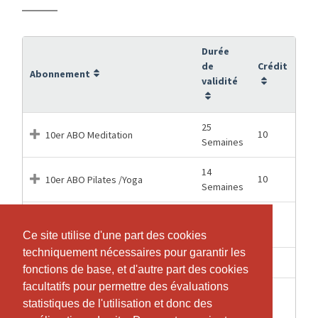
Durée
de
Crédit
Abonnement
validité
25
10
10er ABO Meditation
Semaines
14
10
10er ABO Pilates /Yoga
Semaines
1
Eine Gruppenlektion einzeln
1
Semaines
buchen
Ce site utilise d'une part des cookies
Ce site utilise d'une part des cookies
techniquement nécessaires pour garantir les
techniquement nécessaires pour garantir les
7 Mois
24
Pilates/Yoga, 24 Trainings
fonctions de base, et d'autre part des cookies
fonctions de base, et d'autre part des cookies
facultatifs pour permettre des évaluations
facultatifs pour permettre des évaluations
Pilates/Yoga; Für die zweite
statistiques de l'utilisation et donc des
statistiques de l'utilisation et donc des
7 Mois
24
Lektion in der Woche wenn schon ein