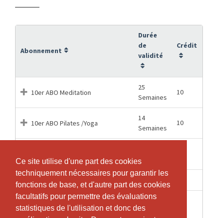
Durée
de
Crédit
Abonnement
validité
25
10
10er ABO Meditation
Semaines
14
10
10er ABO Pilates /Yoga
Semaines
1
Eine Gruppenlektion einzeln
1
Semaines
buchen
Ce site utilise d'une part des cookies
Ce site utilise d'une part des cookies
techniquement nécessaires pour garantir les
techniquement nécessaires pour garantir les
7 Mois
24
Pilates/Yoga, 24 Trainings
fonctions de base, et d'autre part des cookies
fonctions de base, et d'autre part des cookies
facultatifs pour permettre des évaluations
facultatifs pour permettre des évaluations
Pilates/Yoga; Für die zweite
statistiques de l'utilisation et donc des
statistiques de l'utilisation et donc des
7 Mois
24
Lektion in der Woche wenn schon ein