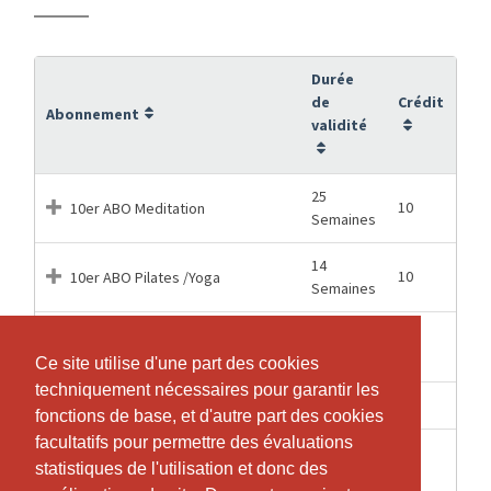
Durée
de
Crédit
Abonnement
validité
25
10
10er ABO Meditation
Semaines
14
10
10er ABO Pilates /Yoga
Semaines
1
Eine Gruppenlektion einzeln
1
Semaines
buchen
Ce site utilise d'une part des cookies
Ce site utilise d'une part des cookies
techniquement nécessaires pour garantir les
techniquement nécessaires pour garantir les
7 Mois
24
Pilates/Yoga, 24 Trainings
fonctions de base, et d'autre part des cookies
fonctions de base, et d'autre part des cookies
facultatifs pour permettre des évaluations
facultatifs pour permettre des évaluations
Pilates/Yoga; Für die zweite
statistiques de l'utilisation et donc des
statistiques de l'utilisation et donc des
7 Mois
24
Lektion in der Woche wenn schon ein