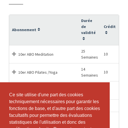
Durée
de
Crédit
Abonnement
validité
25
10
10er ABO Meditation
Semaines
14
10
10er ABO Pilates /Yoga
Semaines
1
Eine Gruppenlektion einzeln
1
Semaines
buchen
Ce site utilise d'une part des cookies
Ce site utilise d'une part des cookies
techniquement nécessaires pour garantir les
techniquement nécessaires pour garantir les
7 Mois
24
Pilates/Yoga, 24 Trainings
fonctions de base, et d'autre part des cookies
fonctions de base, et d'autre part des cookies
facultatifs pour permettre des évaluations
facultatifs pour permettre des évaluations
Pilates/Yoga; Für die zweite
statistiques de l'utilisation et donc des
statistiques de l'utilisation et donc des
7 Mois
24
Lektion in der Woche wenn schon ein