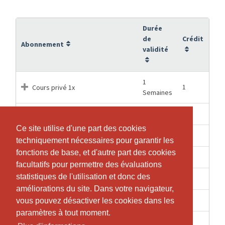
Durée
de
Crédit
Abonnement
validité
1
1
Cours privé 1x
Semaines
3 Mois
5
Cours privé 5x
Ce site utilise d'une part des cookies
Ce site utilise d'une part des cookies
1 Mois
1
Cours privé Grand Equipement
techniquement nécessaires pour garantir les
techniquement nécessaires pour garantir les
fonctions de base, et d'autre part des cookies
fonctions de base, et d'autre part des cookies
6 Mois
10
Cours privés 10x
facultatifs pour permettre des évaluations
facultatifs pour permettre des évaluations
statistiques de l'utilisation et donc des
statistiques de l'utilisation et donc des
6 Mois
10
Cours privés 10x GE
améliorations du site. Dans votre navigateur,
améliorations du site. Dans votre navigateur,
12 Mois
20
Cours privés 20x
vous pouvez désactiver les cookies dans les
vous pouvez désactiver les cookies dans les
paramètres à tout moment.
paramètres à tout moment.
3 Mois
5
Cours privés 5x GE