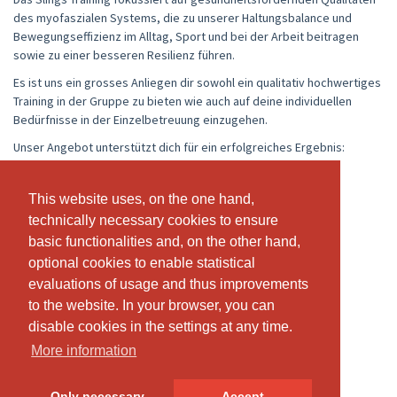
des myofaszialen Systems, die zu unserer Haltungsbalance und
Bewegungseffizienz im Alltag, Sport und bei der Arbeit beitragen
sowie zu einer besseren Resilienz führen.
Es ist uns ein grosses Anliegen dir sowohl ein qualitativ hochwertiges
Training in der Gruppe zu bieten wie auch auf deine individuellen
Bedürfnisse in der Einzelbetreuung einzugehen.
Unser Angebot unterstützt dich für ein erfolgreiches Ergebnis:
- Pilates Mat Group
- FAMO® fascia movement nach «art of motion®»
This website uses, on the one hand,
This website uses, on the one hand,
- Pilates für Schwangere
technically necessary cookies to ensure
technically necessary cookies to ensure
- Rückbildung mit Pilates
- Personal Training
basic functionalities and, on the other hand,
basic functionalities and, on the other hand,
- Physiotherapie
optional cookies to enable statistical
optional cookies to enable statistical
evaluations of usage and thus improvements
evaluations of usage and thus improvements
Registrationen von physiopilates:
ZSR-Nummer (EMR): N830562
to the website. In your browser, you can
to the website. In your browser, you can
ZSR-Nummer (Physiotherapie): M379002
disable cookies in the settings at any time.
disable cookies in the settings at any time.
Emfit-Nummer: 202460
More information
More information
Only necessary
Only necessary
Accept
Accept