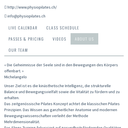
http://www.physiopilates.ch/
info@physiopilates.ch
LIVE CALENDAR
CLASS SCHEDULE
PASSES & PRICING
VIDEOS
ABOUT US
OUR TEAM
« Die Geheimnisse der Seele sind in den Bewegungen des Körpers
offenbart. »
Michelangelo
Unser Ziel ist es die kinästhetische Intelligenz, die strukturelle
Balance und Bewegungsvielfalt sowie die Vitalität zu fördern und zu
erhalten.
Das zeitgenössische Pilates Konzept achtet die klassischen Pilates
Prinzipien. Das Wissen aus ganzheitlicher Anatomie und modernen
Bewegungswissenschaften verleiht der Methode
Mehrdimensionalität.
Das Slings Training fokussiert auf gesundheitsfördernden Qualitäten