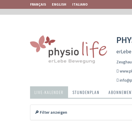
FRANÇAIS
ENGLISH
ITALIANO
PHY
erLebe
Zeughaus
www.ph
info@p
LIVE-KALENDER
STUNDENPLAN
ABONNEMENT
🔎 Filter anzeigen