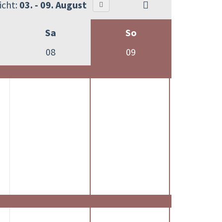
cht:
03. - 09. August
Sa
So
08
09