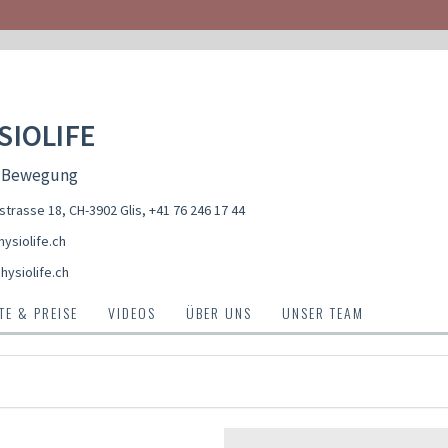
SIOLIFE
 Bewegung
trasse 18, CH-3902 Glis
,
+41 76 246 17 44
ysiolife.ch
hysiolife.ch
E & PREISE
VIDEOS
ÜBER UNS
UNSER TEAM