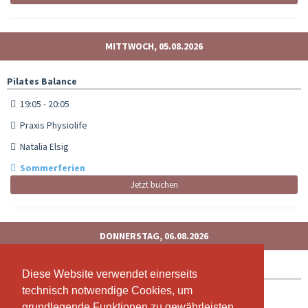
MITTWOCH, 05.08.2026
Pilates Balance
19:05 - 20:05
Praxis Physiolife
Natalia Elsig
Sommerferien
Jetzt buchen
DONNERSTAG, 06.08.2026
Zumba Fitness
Diese Website verwendet einerseits
Diese Website verwendet einerseits
technisch notwendige Cookies, um
technisch notwendige Cookies, um
19:00 - 20:00
grundlegende Funktionen zu gewährleisten,
grundlegende Funktionen zu gewährleisten,