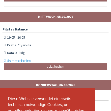
MITTWOCH, 05.08.2026
Pilates Balance
19:05 - 20:05
Praxis Physiolife
Natalia Elsig
Sommerferien
Jetzt buchen
DONNERSTAG, 06.08.2026
Zumba Fitness
Diese Website verwendet einerseits
Diese Website verwendet einerseits
technisch notwendige Cookies, um
technisch notwendige Cookies, um
19:00 - 20:00
grundlegende Funktionen zu gewährleisten,
grundlegende Funktionen zu gewährleisten,