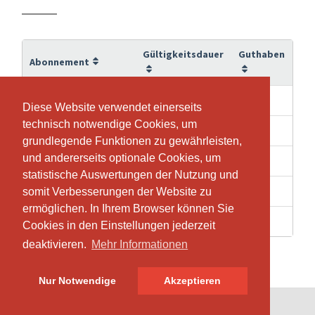
Gültigkeitsdauer
Guthaben
Abonnement
13 Wochen
10
10er Abo
Diese Website verwendet einerseits
Diese Website verwendet einerseits
technisch notwendige Cookies, um
technisch notwendige Cookies, um
25 Wochen
20
20er Abo
grundlegende Funktionen zu gewährleisten,
grundlegende Funktionen zu gewährleisten,
und andererseits optionale Cookies, um
und andererseits optionale Cookies, um
37 Wochen
30
30er Abo
statistische Auswertungen der Nutzung und
statistische Auswertungen der Nutzung und
1 Wochen
1
Einzeleintritt
somit Verbesserungen der Website zu
somit Verbesserungen der Website zu
ermöglichen. In Ihrem Browser können Sie
ermöglichen. In Ihrem Browser können Sie
3 Wochen
1
Probelektion
Cookies in den Einstellungen jederzeit
Cookies in den Einstellungen jederzeit
deaktivieren.
deaktivieren.
Mehr Informationen
Mehr Informationen
Nur Notwendige
Nur Notwendige
Akzeptieren
Akzeptieren
© SportsNow® 2026. Die Schweizer Software für dein Studio.