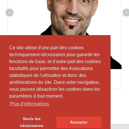
<
>
Ce site utilise d'une part des cookies
Ce site utilise d'une part des cookies
techniquement nécessaires pour garantir les
techniquement nécessaires pour garantir les
fonctions de base, et d'autre part des cookies
fonctions de base, et d'autre part des cookies
facultatifs pour permettre des évaluations
facultatifs pour permettre des évaluations
statistiques de l'utilisation et donc des
statistiques de l'utilisation et donc des
Marc Sonderegger
améliorations du site. Dans votre navigateur,
améliorations du site. Dans votre navigateur,
vous pouvez désactiver les cookies dans les
vous pouvez désactiver les cookies dans les
paramètres à tout moment.
paramètres à tout moment.
Plus d'informations
Plus d'informations
Seuls les
Seuls les
Accepter
Accepter
nécessaires
nécessaires