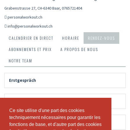
Grabenstrasse 27, CH-6340 Baar
,
0765721404
personalworkout.ch
info@personalworkout.ch
CALENDRIER EN DIRECT
HORAIRE
RENDEZ-VOUS
ABONNEMENTS ET PRIX
A PROPOS DE NOUS
NOTRE TEAM
Erstgespräch
Konsultation bei Marc
Ce site utilise d'une part des cookies
Ce site utilise d'une part des cookies
techniquement nécessaires pour garantir les
techniquement nécessaires pour garantir les
Massage
fonctions de base, et d'autre part des cookies
fonctions de base, et d'autre part des cookies