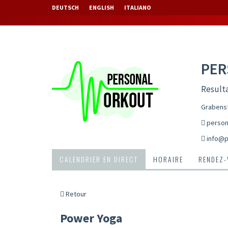
DEUTSCH
ENGLISH
ITALIANO
PE
Resulta
Grabenst
person
info@p
CALENDRIER EN DIRECT
HORAIRE
RENDEZ
Retour
Power Yoga