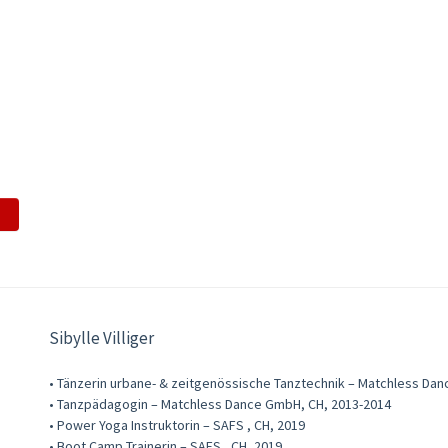
Sibylle Villiger
• Tänzerin urbane- & zeitgenössische Tanztechnik – Matchless Da
• Tanzpädagogin – Matchless Dance GmbH, CH, 2013-2014
• Power Yoga Instruktorin – SAFS , CH, 2019
• Boot Camp Trainerin – SAFS , CH, 2019