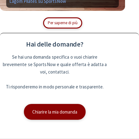
Lagom Pilates su SportsNow
Si
Per saperne di più
Hai delle domande?
Se hai una domanda specifica o vuoi chiarire
brevemente se SportsNow e quale offerta è adatta a
voi, contattaci.
Ti risponderemo in modo personale e trasparente.
Chiarire la mia domanda