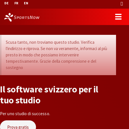
DE
FR
EN
Scusa tanto, non troviamo questo studio. Verifica
l'indirizzo e riprova. Se non va veramente, informaci al più
presto in modo che possiamo intervenire
tempestivamente. Grazie della comprensione e del
sostegno
I
l
s
o
f
t
w
a
r
e
s
v
i
z
z
e
r
o
p
e
r
i
l
t
u
o
s
t
u
d
i
o
Per uno studio di successo.
Prova gratis