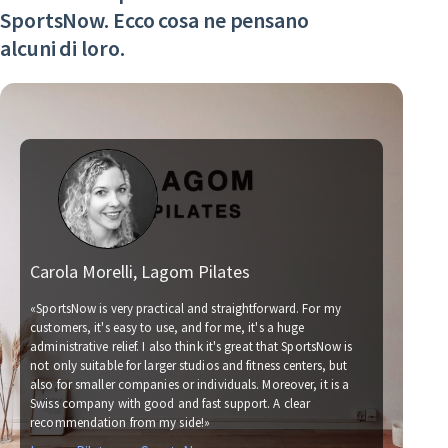
SportsNow. Ecco cosa ne pensano
alcuni di loro.
Carola Morelli, Lagom Pilates
Ma
«SportsNow is very practical and straightforward. For my
customers, it's easy to use, and for me, it's a huge
administrative relief. I also think it's great that SportsNow is
«We
not only suitable for larger studios and fitness centers, but
now
also for smaller companies or individuals. Moreover, it is a
for
Swiss company with good and fast support. A clear
soc
recommendation from my side!»
wit