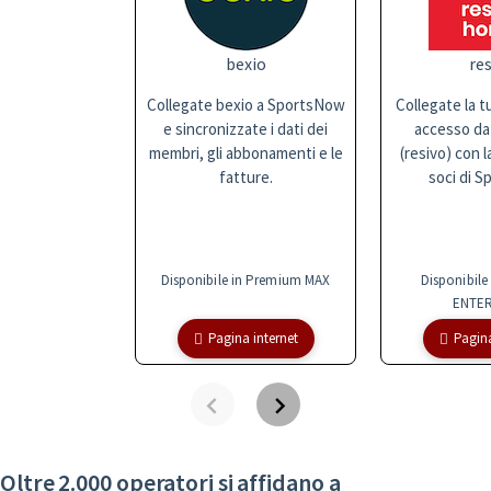
bexio
res
Collegate bexio a SportsNow
Collegate la t
e sincronizzate i dati dei
accesso da
membri, gli abbonamenti e le
(resivo) con l
fatture.
soci di S
Disponibile in Premium MAX
Disponibile
ENTER
Pagina internet
Pagina
Oltre 2.000 operatori si affidano a