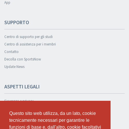
App
SUPPORTO
Centro di supporto per gli studi
Centro di assistenza per i membri
Contatto
Decolla con SportsNow
Update News
ASPETTI LEGALI
Sicurezza e privacy
Informativa sulla privacy
Questo sito web utilizza, da un lato, cookie
Questo sito web utilizza, da un lato, cookie
Condizioni Generali
tecnicamente necessari per garantire le
tecnicamente necessari per garantire le
Cookie Policy
funzioni di base e, dall'altro, cookie facoltativi
funzioni di base e, dall'altro, cookie facoltativi