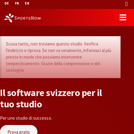
DE
FR
EN
Scusa tanto, non troviamo questo studio. Verifica
l'indirizzo e riprova. Se non va veramente, informaci al più
presto in modo che possiamo intervenire
tempestivamente. Grazie della comprensione e del
sostegno
I
l
s
o
f
t
w
a
r
e
s
v
i
z
z
e
r
o
p
e
r
i
l
t
u
o
s
t
u
d
i
o
Per uno studio di successo.
Prova gratis