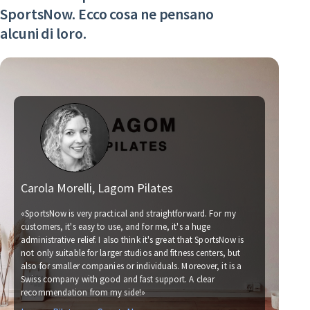
SportsNow. Ecco cosa ne pensano
alcuni di loro.
Carola Morelli, Lagom Pilates
Mat
«SportsNow is very practical and straightforward. For my
customers, it's easy to use, and for me, it's a huge
administrative relief. I also think it's great that SportsNow is
«We h
not only suitable for larger studios and fitness centers, but
now. 
also for smaller companies or individuals. Moreover, it is a
for u
Swiss company with good and fast support. A clear
socce
recommendation from my side!»
with 