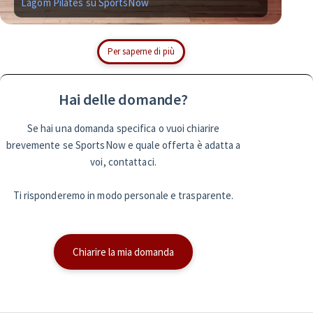
Lagom Pilates su SportsNow
Simp
Per saperne di più
Hai delle domande?
Se hai una domanda specifica o vuoi chiarire
brevemente se SportsNow e quale offerta è adatta a
voi, contattaci.
Ti risponderemo in modo personale e trasparente.
Chiarire la mia domanda