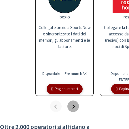
bexio
res
Collegate bexio a SportsNow
Collegate la t
e sincronizzate i dati dei
accesso da
membri, gli abbonamenti e le
(resivo) con l
fatture.
soci di S
Disponibile in Premium MAX
Disponibile
ENTER
Pagina internet
Pagina
Oltre 2.000 operatori si affidano a