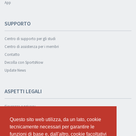
App
SUPPORTO
Centro di supporto per gli studi
Centro di assistenza per i membri
Contatto
Decolla con SportsNow
Update News
ASPETTI LEGALI
Sicurezza e privacy
Informativa sulla privacy
Questo sito web utilizza, da un lato, cookie
Questo sito web utilizza, da un lato, cookie
Condizioni Generali
tecnicamente necessari per garantire le
tecnicamente necessari per garantire le
Cookie Policy
funzioni di base e, dall'altro, cookie facoltativi
funzioni di base e, dall'altro, cookie facoltativi