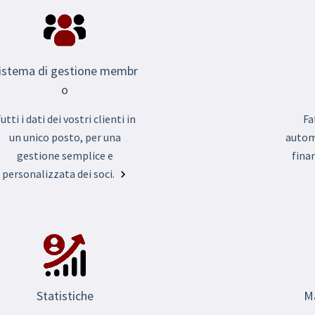
istema di gestione membr
o
Fa
utti i dati dei vostri clienti in
automa
un unico posto, per una
fina
gestione semplice e
personalizzata dei soci.
Statistiche
Ma