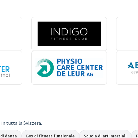
in tutta la Svizzera.
 di danza
Box di fitness funzionale
Scuola di arti marziali
F