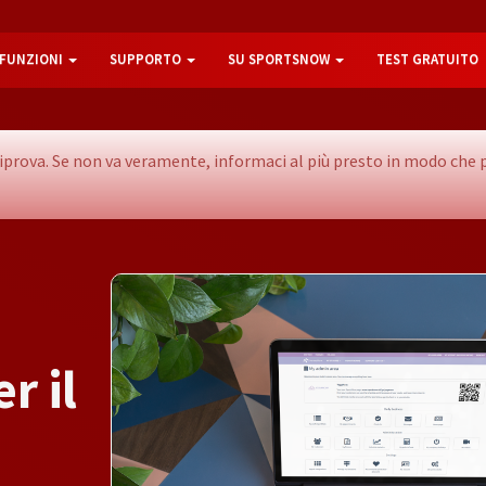
FUNZIONI
SUPPORTO
SU SPORTSNOW
TEST GRATUITO
e riprova. Se non va veramente, informaci al più presto in modo c
e
r
i
l