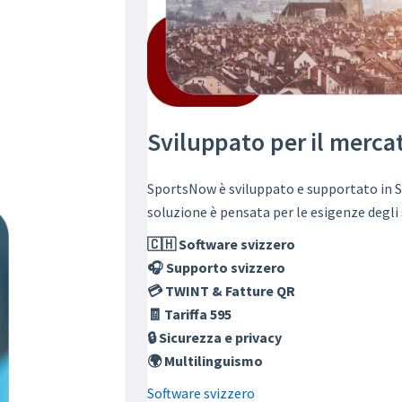
Sviluppato per il merca
SportsNow è sviluppato e supportato in S
soluzione è pensata per le esigenze degli s
🇨🇭 Software svizzero
🎧 Supporto svizzero
💳 TWINT & Fatture QR
🧾 Tariffa 595
🔒 Sicurezza e privacy
🌍 Multilinguismo
Software svizzero