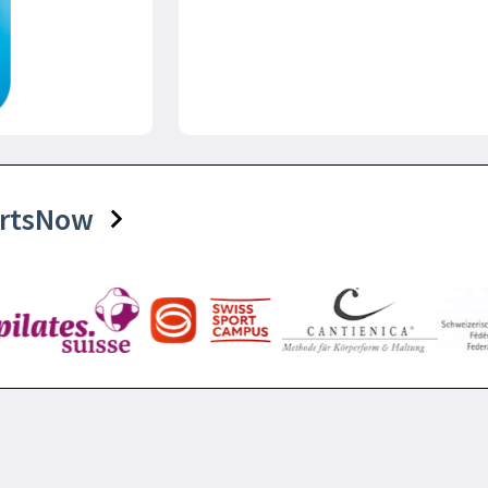
portsNow