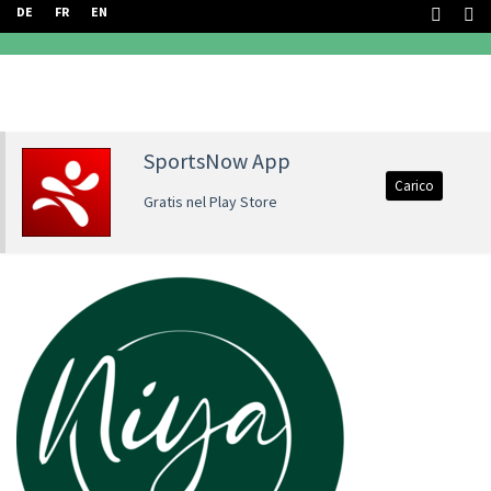
DE
FR
EN
SportsNow App
Carico
Gratis nel Play Store