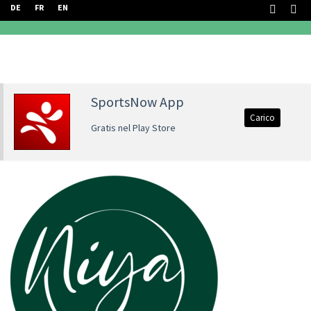
DE
FR
EN
SportsNow App
Carico
Gratis nel Play Store