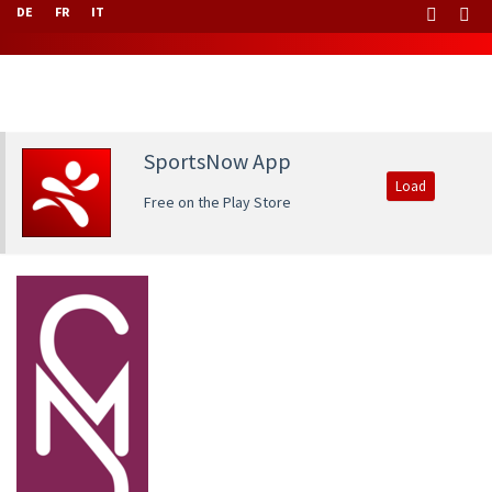
DE
FR
IT
SportsNow App
Load
Free on the Play Store