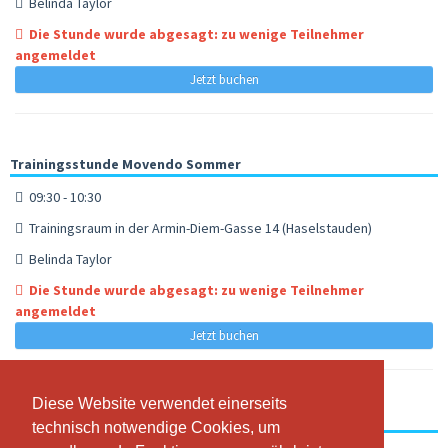
Belinda Taylor
Die Stunde wurde abgesagt: zu wenige Teilnehmer
angemeldet
Jetzt buchen
Trainingsstunde Movendo Sommer
09:30 - 10:30
Trainingsraum in der Armin-Diem-Gasse 14 (Haselstauden)
Belinda Taylor
Die Stunde wurde abgesagt: zu wenige Teilnehmer
angemeldet
Jetzt buchen
Diese Website verwendet einerseits
Diese Website verwendet einerseits
Trainingsstunde Movendo Sommer
technisch notwendige Cookies, um
technisch notwendige Cookies, um